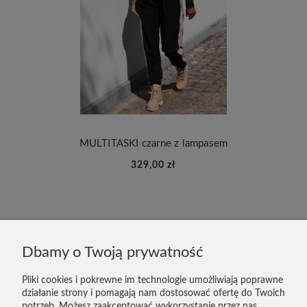
MULTITASKI czarne z lampasem
329,00 zł
DOSTAWA I PŁATNOŚĆ
Dbamy o Twoją prywatność
ZWROTY
Pliki cookies i pokrewne im technologie umożliwiają poprawne
działanie strony i pomagają nam dostosować ofertę do Twoich
KONTAKT
potrzeb. Możesz zaakceptować wykorzystanie przez nas